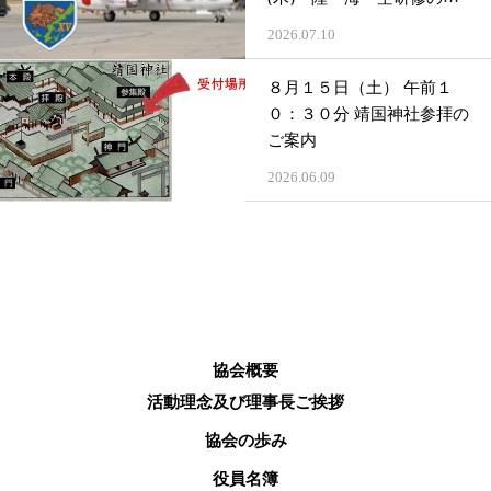
案内 （先着３０名様）
2026.07.10
８月１５日（土） 午前１
０：３０分 靖国神社参拝の
ご案内
2026.06.09
協会概要
活動理念及び理事長ご挨拶
協会の歩み
役員名簿