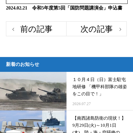
2024.02.21 令和5年度第5回「国防問題講演会」申込書
前の記事
次の記事
新着のお知らせ
１０月４日（日）富士駐屯
地研修 「機甲科部隊の雄姿
をこの目で！」
2026.07.27
【南西諸島防衛の現状！】
9月29日(火)～10月1日
(木) 陸・海・空研修のご