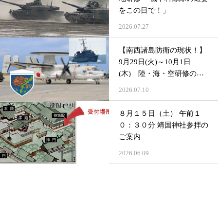
をこの目で！」
2026.07.27
【南西諸島防衛の現状！】
9月29日(火)～10月1日
(木) 陸・海・空研修のご
案内 （先着３０名様）
2026.07.10
８月１５日（土） 午前１
０：３０分 靖国神社参拝の
ご案内
2026.06.09